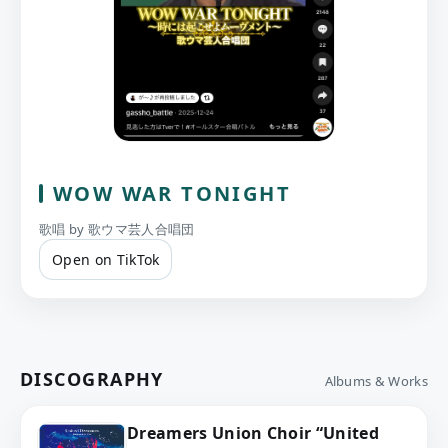
WOW WAR TONIGHT
歌唱 by 歌ウマ芸人合唱団
Open on TikTok
DISCOGRAPHY
Albums & Works
Dreamers Union Choir “United