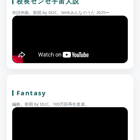
校長センセ宇宙人説
作詞作曲。歌唱 by DUC。NHKみんなのうた 2025〜
Fantasy
編曲。歌唱 by DUC。100万回再生達成。