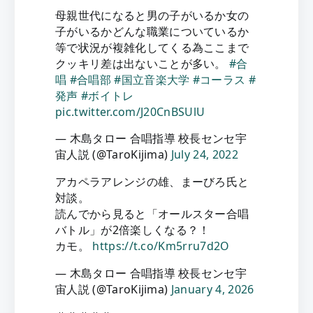
母親世代になると男の子がいるか女の
子がいるかどんな職業についているか
等で状況が複雑化してくる為ここまで
クッキリ差は出ないことが多い。
#合
唱
#合唱部
#国立音楽大学
#コーラス
#
発声
#ボイトレ
pic.twitter.com/J20CnBSUlU
— 木島タロー 合唱指導 校長センセ宇
宙人説 (@TaroKijima)
July 24, 2022
アカペラアレンジの雄、まーびろ氏と
対談。
読んでから見ると「オールスター合唱
バトル」が2倍楽しくなる？！
カモ。
https://t.co/Km5rru7d2O
— 木島タロー 合唱指導 校長センセ宇
宙人説 (@TaroKijima)
January 4, 2026