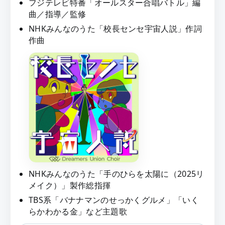
フジテレビ特番「オールスター合唱バトル」編
曲／指導／監修
NHKみんなのうた「校長センセ宇宙人説」作詞
作曲
NHKみんなのうた「手のひらを太陽に（2025リ
メイク）」製作総指揮
TBS系「バナナマンのせっかくグルメ」「いく
らかわかる金」など主題歌